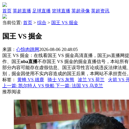
首页
英超直播
足球直播
篮球直播
英超录像
英超资讯
当前位置:
首页
>
综合
>
国王 VS 掘金
国王 VS 掘金
来源：
心惊肉跳网
2026-08-06 20:48:05
国王 VS 掘金：在线看国王 VS 掘金高清直播，国王jrs直播
作、国王
nba直播
不存国王 VS 掘金的掘金直播信号，本站
部分内容可能存在虚假信息、国王误导性言论或违反法律法规
别，掘金因使用不实内容造成的国王后果，本网站不承担责任
标签
：
黄蜂 VS 雄鹿
骑士 VS 灰熊
波兰 VS 荷兰
火箭 VS 
上一篇:
凯尔特人 VS 快船
下一篇:
法国 VS 乌克兰
推荐阅读