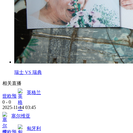
瑞士 VS 瑞典
相关直播
英格兰
世欧预
0
-
0
2025-11-14 03:45
塞尔维亚
匈牙利
世欧预