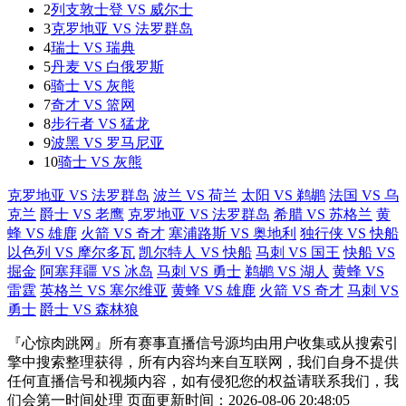
2
列支敦士登 VS 威尔士
3
克罗地亚 VS 法罗群岛
4
瑞士 VS 瑞典
5
丹麦 VS 白俄罗斯
6
骑士 VS 灰熊
7
奇才 VS 篮网
8
步行者 VS 猛龙
9
波黑 VS 罗马尼亚
10
骑士 VS 灰熊
克罗地亚 VS 法罗群岛
波兰 VS 荷兰
太阳 VS 鹈鹕
法国 VS 乌
克兰
爵士 VS 老鹰
克罗地亚 VS 法罗群岛
希腊 VS 苏格兰
黄
蜂 VS 雄鹿
火箭 VS 奇才
塞浦路斯 VS 奥地利
独行侠 VS 快船
以色列 VS 摩尔多瓦
凯尔特人 VS 快船
马刺 VS 国王
快船 VS
掘金
阿塞拜疆 VS 冰岛
马刺 VS 勇士
鹈鹕 VS 湖人
黄蜂 VS
雷霆
英格兰 VS 塞尔维亚
黄蜂 VS 雄鹿
火箭 VS 奇才
马刺 VS
勇士
爵士 VS 森林狼
『心惊肉跳网』所有赛事直播信号源均由用户收集或从搜索引
擎中搜索整理获得，所有内容均来自互联网，我们自身不提供
任何直播信号和视频内容，如有侵犯您的权益请联系我们，我
们会第一时间处理 页面更新时间：2026-08-06 20:48:05