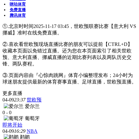
咪咕体育
免费直播
腾讯体育
①.北京时时间2025-11-17 03:45，世欧预联赛比赛【意大利 VS
挪威】准时在线免费直播。
②.喜欢看世欧预现场直播比赛的朋友可以提前【CTRL+D】
收藏本页面以免错过直播。还为您在本页面索引了相关世欧
预、意大利直播、挪威直播的近期比赛列表以及两队历史交
锋、两队赛程。
③.页面内容由『心惊肉跳网』体育小编整理发布；24小时为
球迷朋友提供最新的体育赛事直播、足球直播，世欧预直播。
更多直播
04-09
23:37
世欧预
爱尔兰
0
-
0
葡萄牙
即将开始
04-09
16:29
NBA
鹈鹕