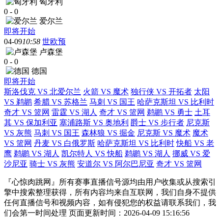
匈牙利
0
-
0
爱尔兰
即将开始
04-09
10:58
世欧预
卢森堡
0
-
0
德国
即将开始
斯洛伐克 VS 北爱尔兰
火箭 VS 魔术
独行侠 VS 开拓者
太阳
VS 鹈鹕
希腊 VS 苏格兰
马刺 VS 国王
哈萨克斯坦 VS 比利时
奇才 VS 篮网
雷霆 VS 湖人
奇才 VS 篮网
鹈鹕 VS 勇士
土耳
其 VS 保加利亚
塞浦路斯 VS 奥地利
爵士 VS 步行者
尼克斯
VS 灰熊
马刺 VS 国王
森林狼 VS 掘金
尼克斯 VS 魔术
魔术
VS 篮网
丹麦 VS 白俄罗斯
哈萨克斯坦 VS 比利时
快船 VS 老
鹰
鹈鹕 VS 湖人
凯尔特人 VS 快船
鹈鹕 VS 湖人
挪威 VS 爱
沙尼亚
骑士 VS 灰熊
安道尔 VS 阿尔巴尼亚
奇才 VS 篮网
『心惊肉跳网』所有赛事直播信号源均由用户收集或从搜索引
擎中搜索整理获得，所有内容均来自互联网，我们自身不提供
任何直播信号和视频内容，如有侵犯您的权益请联系我们，我
们会第一时间处理 页面更新时间：2026-04-09 15:16:56